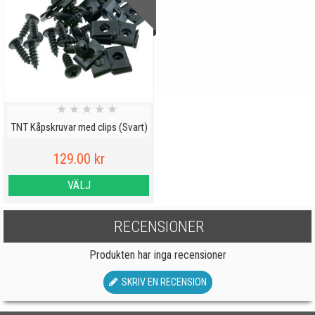
★
★
★
★
★
TNT Kåpskruvar med clips (Svart)
129.00 kr
VÄLJ
RECENSIONER
Produkten har inga recensioner
SKRIV EN RECENSION