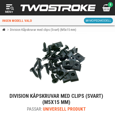
0
MENY
INGEN MODELL VALD
MOPEDMODELL
Division Kåpskruvar med clips (Svart) (M5x15 mm)
VÄLJ MOPED
FÖR RÄTT DELAR
VÄLJ
DIVISION KÅPSKRUVAR MED CLIPS (SVART)
När du valt kommer butiken visa delar för vald moped
(M5X15 MM)
och universella produkter.
PASSAR:
UNIVERSELL PRODUKT