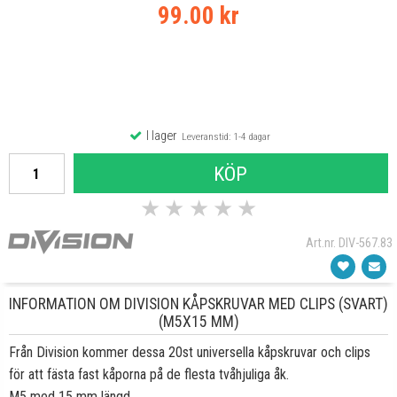
99.00 kr
I lager
Leveranstid: 1-4 dagar
KÖP
★
★
★
★
★
Art.nr. DIV-567.83
INFORMATION OM DIVISION KÅPSKRUVAR MED CLIPS (SVART)
(M5X15 MM)
Från Division kommer dessa 20st universella kåpskruvar och clips
för att fästa fast kåporna på de flesta tvåhjuliga åk.
M5 med 15 mm längd.