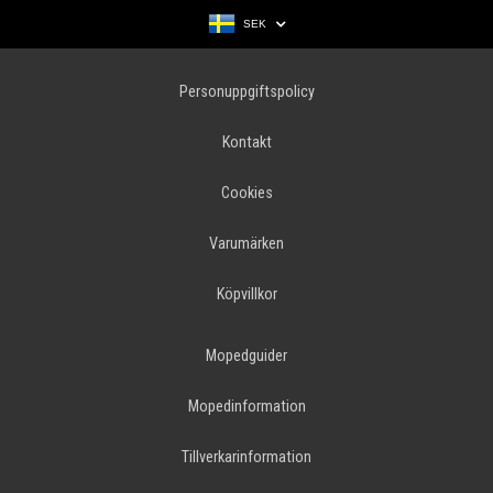
SEK
Personuppgiftspolicy
Kontakt
Cookies
Varumärken
Köpvillkor
Mopedguider
Mopedinformation
Tillverkarinformation