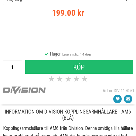
199.00 kr
I lager
Leveranstid: 1-4 dagar
KÖP
★
★
★
★
★
Art.nr. DIV-1170.61
INFORMATION OM DIVISION KOPPLINGSARMHÅLLARE - AM6
(BLÅ)
Kopplingsarmshållare till AM6 från Division. Denna smidiga lilla hållare
löser problemet på trimmade AM6 där kopplingsarmen inte riktigt