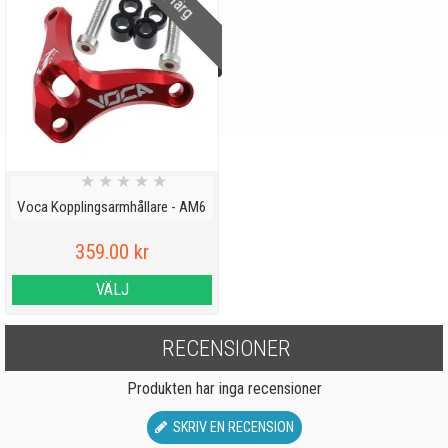
★
★
★
★
★
Voca Kopplingsarmhållare - AM6
359.00 kr
VÄLJ
RECENSIONER
Produkten har inga recensioner
SKRIV EN RECENSION