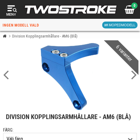
0
MENY
INGEN MODELL VALD
MOPEDMODELL
Division Kopplingsarmhållare - AM6 (Blå)
6 varianter
VÄLJ MOPED
FÖR RÄTT DELAR
VÄLJ
DIVISION KOPPLINGSARMHÅLLARE - AM6 (BLÅ)
När du valt kommer butiken visa delar för vald moped
och universella produkter.
FÄRG: