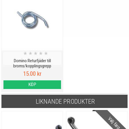
★
★
★
★
★
Domino Returfjäder till
broms/kopplingsgrepp
15.00 kr
KÖP
LIKNANDE PRODUKTER
Välj färg