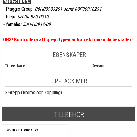
Ersätter OEM
-
Piaggio Group
:
00H00903291 samt 00F00910291
-
Rieju
:
0/000.830.0310
-
Yamaha
: 5JH-H3912-00
OBS! Kontrollera att grepptypen är korrekt innan du beställer!
EGENSKAPER
Tillverkare
Division
UPPTÄCK MER
Grepp (Broms och koppling)
TILLBEHÖR
UNIVERSELL PRODUKT