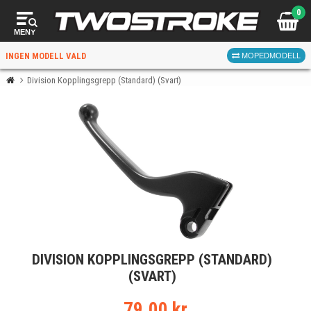
0
MENY
INGEN MODELL VALD
MOPEDMODELL
Division Kopplingsgrepp (Standard) (Svart)
VÄLJ MOPED
FÖR RÄTT DELAR
VÄLJ
DIVISION KOPPLINGSGREPP (STANDARD)
När du valt kommer butiken visa delar för vald moped
(SVART)
och universella produkter.
79.00 kr