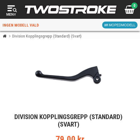
0
MENY
INGEN MODELL VALD
MOPEDMODELL
Division Kopplingsgrepp (Standard) (Svart)
VÄLJ MOPED
FÖR RÄTT DELAR
VÄLJ
DIVISION KOPPLINGSGREPP (STANDARD)
När du valt kommer butiken visa delar för vald moped
(SVART)
och universella produkter.
79.00 kr