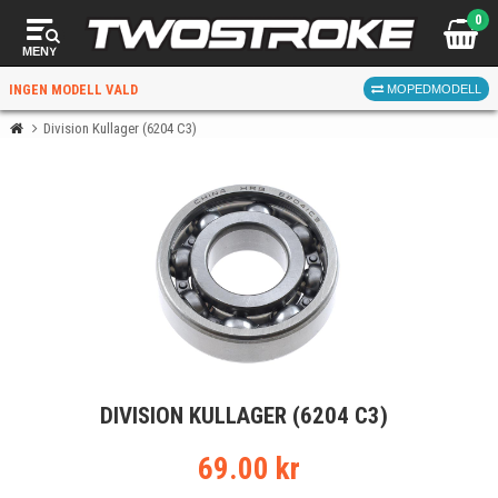
0
MENY
INGEN MODELL VALD
MOPEDMODELL
Division Kullager (6204 C3)
VÄLJ MOPED
FÖR RÄTT DELAR
VÄLJ
DIVISION KULLAGER (6204 C3)
När du valt kommer butiken visa delar för vald moped
och universella produkter.
69.00 kr