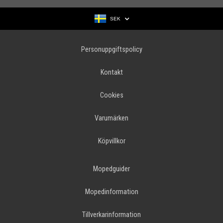
SEK
Personuppgiftspolicy
Kontakt
Cookies
Varumärken
Köpvillkor
Mopedguider
Mopedinformation
Tillverkarinformation