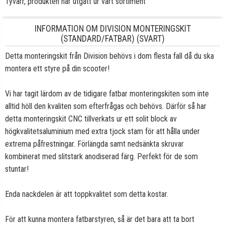
Tyvärr, produkten har utgått ur vårt sortiment
INFORMATION OM DIVISION MONTERINGSKIT
(STANDARD/FATBAR) (SVART)
Detta monteringskit från Division behövs i dom flesta fall då du ska
montera ett styre på din scooter!
Vi har tagit lärdom av de tidigare fatbar monteringskiten som inte
alltid höll den kvaliten som efterfrågas och behövs. Därför så har
detta monteringskit CNC tillverkats ur ett solit block av
högkvalitetsaluminium med extra tjock stam för att hålla under
extrema påfrestningar. Förlängda samt nedsänkta skruvar
kombinerat med slitstark anodiserad färg. Perfekt för de som
stuntar!
Enda nackdelen är att toppkvalitet som detta kostar.
För att kunna montera fatbarstyren, så är det bara att ta bort