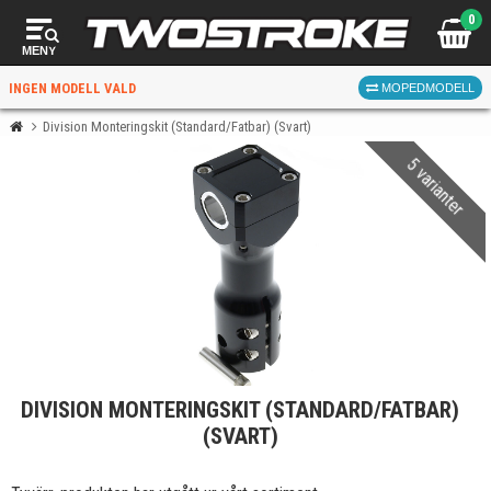
0
MENY
INGEN MODELL VALD
MOPEDMODELL
Division Monteringskit (Standard/Fatbar) (Svart)
5 varianter
VÄLJ MOPED
FÖR RÄTT DELAR
VÄLJ
DIVISION MONTERINGSKIT (STANDARD/FATBAR)
När du valt kommer butiken visa delar för vald moped
(SVART)
och universella produkter.