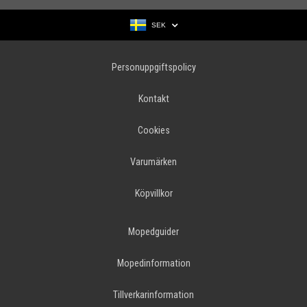
SEK
Personuppgiftspolicy
Kontakt
Cookies
Varumärken
Köpvillkor
Mopedguider
Mopedinformation
Tillverkarinformation