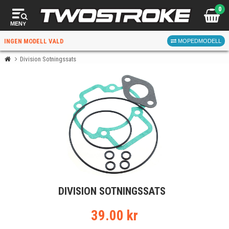
0
MENY
INGEN MODELL VALD
MOPEDMODELL
Division Sotningssats
VÄLJ MOPED
FÖR RÄTT DELAR
VÄLJ
DIVISION SOTNINGSSATS
När du valt kommer butiken visa delar för vald moped
och universella produkter.
39.00 kr