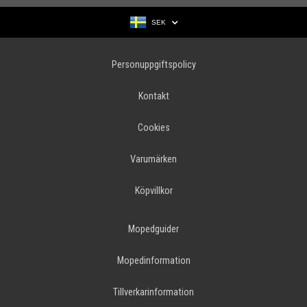
SEK
Personuppgiftspolicy
Kontakt
Cookies
Varumärken
Köpvillkor
Mopedguider
Mopedinformation
Tillverkarinformation