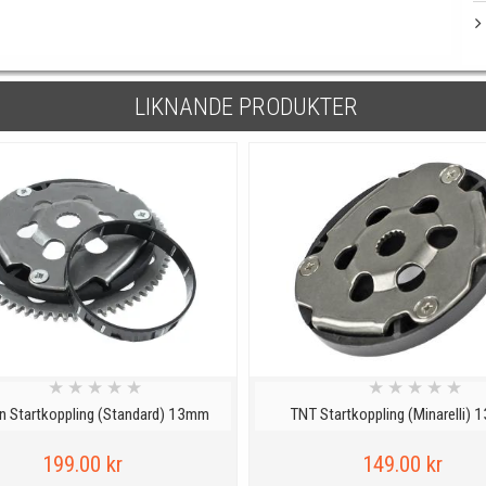
LIKNANDE PRODUKTER
★
★
★
★
★
★
★
★
★
★
on Startkoppling (Standard) 13mm
TNT Startkoppling (Minarelli)
199.00 kr
149.00 kr