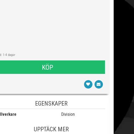
: 1-4 dagar
KÖP
EGENSKAPER
llverkare
Division
UPPTÄCK MER