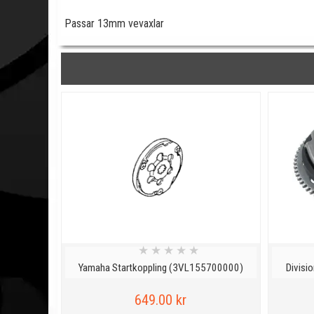
Passar 13mm vevaxlar
★
★
★
★
★
Yamaha Startkoppling (3VL155700000)
Divisi
649.00 kr