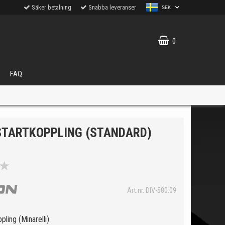
Säker betalning
Snabba leveranser
SEK
0
FAQ
 STARTKOPPLING (STANDARD)
★
VÄLJ
ukter.
Art.nr. DIV-580.09
pling (Minarelli)