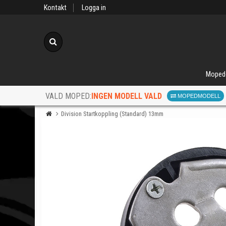
Kontakt
Logga in
Sök
Moped
INGEN MODELL VALD
VALD MOPED:
MOPEDMODELL
Division Startkoppling (Standard) 13mm
När d