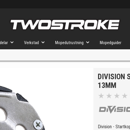
delar
Verkstad
Mopedutrustning
Mopedguider
DIVISION
VÄLJ MOPED
FÖR RÄTT DELAR
13MM
★
★
★
★
u valt kommer butiken visa delar för vald moped och universella prod
Division - Startkop