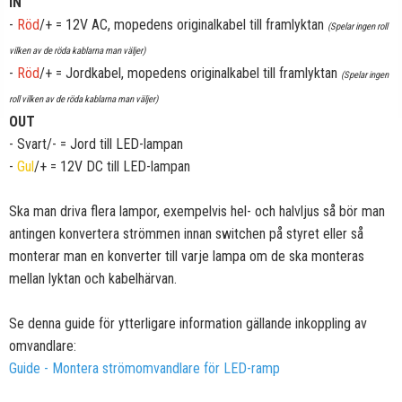
IN
-
Röd
/+ = 12V AC, mopedens originalkabel till framlyktan
(Spelar ingen roll
vilken av de röda kablarna man väljer)
-
Röd
/+ = Jordkabel, mopedens originalkabel till framlyktan
(Spelar ingen
roll vilken av de röda kablarna man väljer)
OUT
- Svart/- = Jord till LED-lampan
-
Gul
/+ = 12V DC till LED-lampan
Ska man driva flera lampor, exempelvis hel- och halvljus så bör man
antingen konvertera strömmen innan switchen på styret eller så
monterar man en konverter till varje lampa om de ska monteras
mellan lyktan och kabelhärvan.
Se denna guide för ytterligare information gällande inkoppling av
omvandlare:
Guide - Montera strömomvandlare för LED-ramp