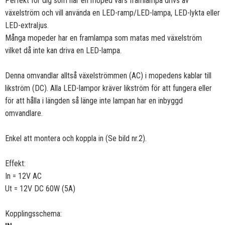
Perfekt för dig som har en moped vars framlampa drivs av
växelström och vill använda en LED-ramp/LED-lampa, LED-lykta eller
LED-extraljus.
Många mopeder har en framlampa som matas med växelström
vilket då inte kan driva en LED-lampa.
Denna omvandlar alltså växelströmmen (AC) i mopedens kablar till
likström (DC). Alla LED-lampor kräver likström för att fungera eller
för att hålla i längden så länge inte lampan har en inbyggd
omvandlare.
Enkel att montera och koppla in (Se bild nr.2).
Effekt:
In = 12V AC
Ut = 12V DC 60W (5A)
Kopplingsschema: