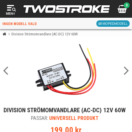
0
MENY
INGEN MODELL VALD
MOPEDMODELL
Division Strömomvandlare (AC-DC) 12V 60W
VÄLJ MOPED
FÖR RÄTT DELAR
VÄLJ
DIVISION STRÖMOMVANDLARE (AC-DC) 12V 60W
När du valt kommer butiken visa delar för vald moped
PASSAR:
och universella produkter.
UNIVERSELL PRODUKT
199.00 kr