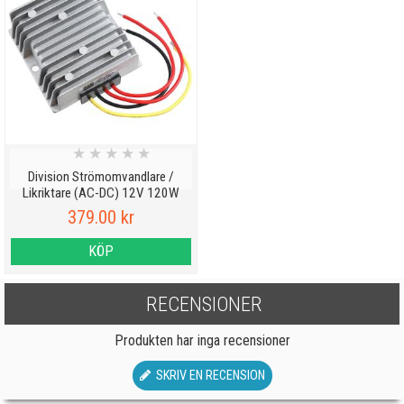
★
★
★
★
★
Division Strömomvandlare /
Likriktare (AC-DC) 12V 120W
379.00 kr
KÖP
RECENSIONER
Produkten har inga recensioner
SKRIV EN RECENSION