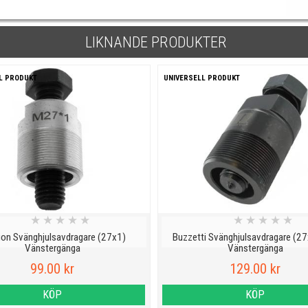
LIKNANDE PRODUKTER
L PRODUKT
UNIVERSELL PRODUKT
★
★
★
★
★
★
★
★
★
★
sion Svänghjulsavdragare (27x1)
Buzzetti Svänghjulsavdragare (2
Vänstergänga
Vänstergänga
99.00 kr
129.00 kr
KÖP
KÖP