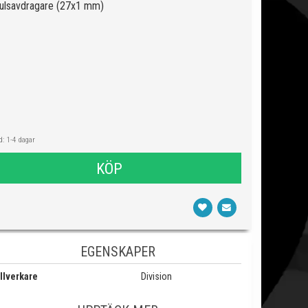
hjulsavdragare (27x1 mm)
: 1-4 dagar
KÖP
EGENSKAPER
llverkare
Division