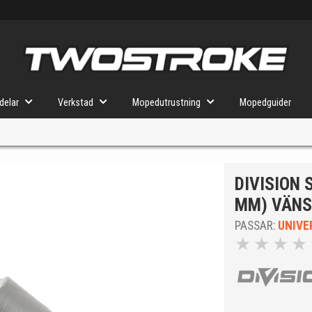
delar
Verkstad
Mopedutrustning
Mopedguider
DIVISION
VÄLJ MOPED
FÖR RÄTT DELAR
MM) VÄN
PASSAR:
UNIVE
★
★
★
★
u valt kommer butiken visa delar för vald moped och universella prod