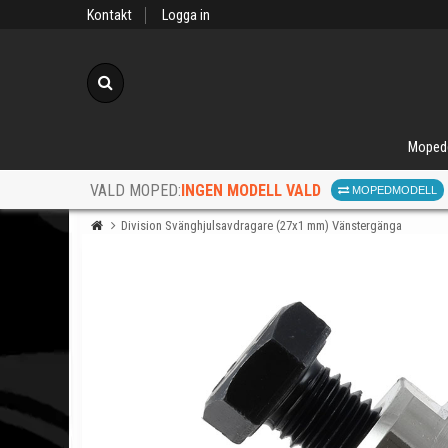
Kontakt
Logga in
Sök
Moped
INGEN MODELL VALD
VALD MOPED:
MOPEDMODELL
Division Svänghjulsavdragare (27x1 mm) Vänstergänga
När d