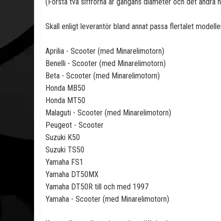
(Första två siffrorna är gängans diameter och det andra n
Skall enligt leverantör bland annat passa flertalet modeller
Aprilia - Scooter (med Minarelimotorn)
Benelli - Scooter (med Minarelimotorn)
Beta - Scooter (med Minarelimotorn)
Honda MB50
Honda MT50
Malaguti - Scooter (med Minarelimotorn)
Peugeot - Scooter
Suzuki K50
Suzuki TS50
Yamaha FS1
Yamaha DT50MX
Yamaha DT50R till och med 1997
Yamaha - Scooter (med Minarelimotorn)