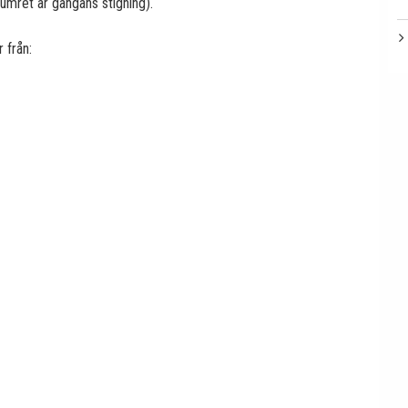
umret är gängans stigning).
 från: