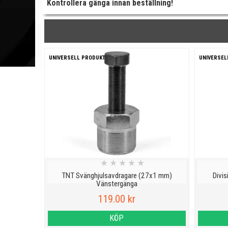
Kontrollera gänga innan beställning!
UNIVERSELL PRODUKT
UNIVERSEL
★
★
★
★
★
TNT Svänghjulsavdragare (27x1 mm)
Divi
Vänstergänga
119.00 kr
KÖP