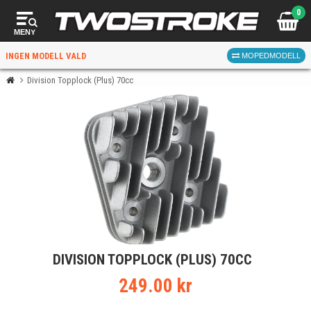
0
MENY
INGEN MODELL VALD
MOPEDMODELL
Division Topplock (Plus) 70cc
VÄLJ MOPED
FÖR RÄTT DELAR
VÄLJ
DIVISION TOPPLOCK (PLUS) 70CC
När du valt kommer butiken visa delar för vald moped
och universella produkter.
249.00 kr