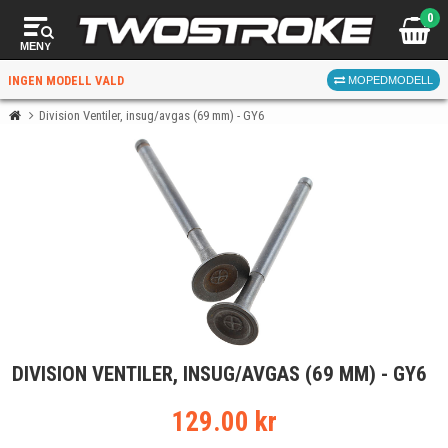
0
MENY
INGEN MODELL VALD
MOPEDMODELL
Division Ventiler, insug/avgas (69 mm) - GY6
VÄLJ MOPED
FÖR RÄTT DELAR
VÄLJ
DIVISION VENTILER, INSUG/AVGAS (69 MM) - GY6
När du valt kommer butiken visa delar för vald moped
och universella produkter.
129.00 kr