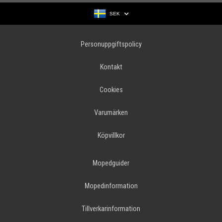
SEK
Personuppgiftspolicy
Kontakt
Cookies
Varumärken
Köpvillkor
Mopedguider
Mopedinformation
Tillverkarinformation