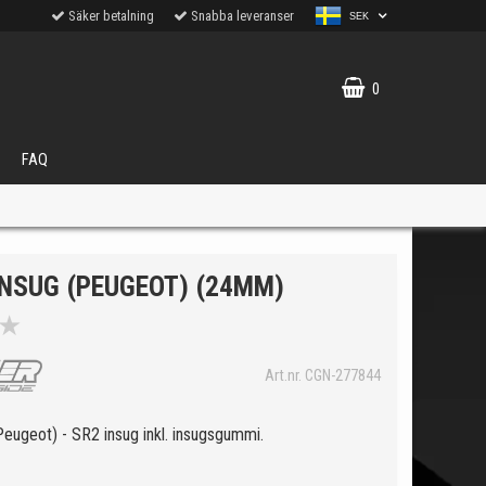
Säker betalning
Snabba leveranser
SEK
0
FAQ
INSUG (PEUGEOT) (24MM)
★
VÄLJ
Art.nr. CGN-277844
ukter.
Peugeot) - SR2 insug inkl. insugsgummi.