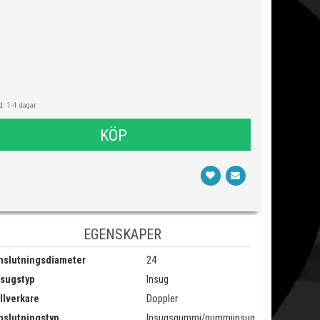
: 1-4 dagar
KÖP
EGENSKAPER
nslutningsdiameter
24
nsugstyp
Insug
llverkare
Doppler
nslutningstyp
Insugsgummi/gummiinsug