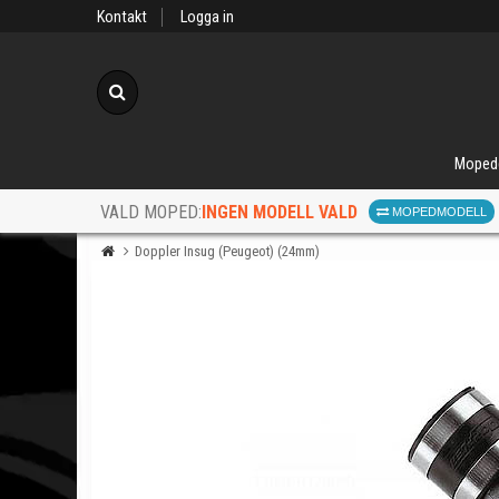
Kontakt
Logga in
Sök
Moped
INGEN MODELL VALD
VALD MOPED:
MOPEDMODELL
Doppler Insug (Peugeot) (24mm)
När d