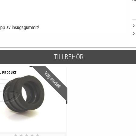
s upp av insugsgummit!
TILLBEHÖR
Välj modell
L PRODUKT
★
★
★
★
★