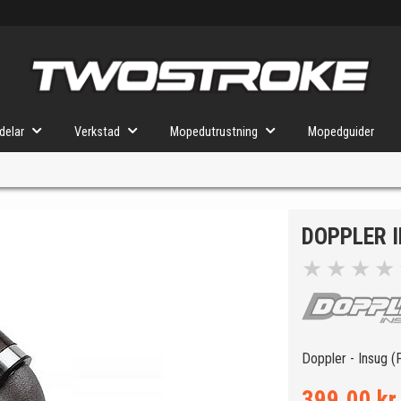
delar
Verkstad
Mopedutrustning
Mopedguider
DOPPLER 
VÄLJ MOPED
FÖR RÄTT DELAR
★
★
★
★
u valt kommer butiken visa delar för vald moped och universella prod
Doppler - Insug (
399.00 kr