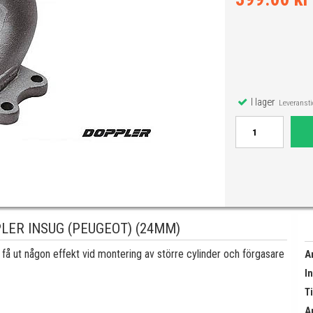
I lager
Leveranstid
LER INSUG (PEUGEOT) (24MM)
få ut någon effekt vid montering av större cylinder och förgasare
A
I
Ti
A