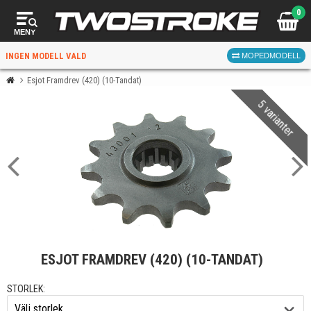
0
MENY
INGEN MODELL VALD
MOPEDMODELL
Esjot Framdrev (420) (10-Tandat)
5 varianter
VÄLJ MOPED
FÖR RÄTT DELAR
VÄLJ
ESJOT FRAMDREV (420) (10-TANDAT)
När du valt kommer butiken visa delar för vald moped
och universella produkter.
STORLEK: