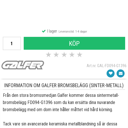
I lager
Leveranstid: 1-4 dagar
KÖP
★
★
★
★
★
Art.nr. GAL-FD094-G1396
INFORMATION OM GALFER BROMSBELÄGG (SINTER-METALL)
Från den stora bromssmedjan Galfer kommer dessa sintermetall-
bromsbelägg FD094-G1396 som du kan ersätta dina nuvarande
bromsbelägg med om dom inte håller måttet vid hård körning.
Tack vare sin avancerade keramiska metallblandning så är dessa