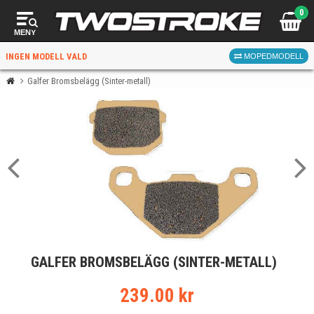
0
MENY
INGEN MODELL VALD
MOPEDMODELL
Galfer Bromsbelägg (Sinter-metall)
VÄLJ MOPED
FÖR RÄTT DELAR
VÄLJ
GALFER BROMSBELÄGG (SINTER-METALL)
När du valt kommer butiken visa delar för vald moped
och universella produkter.
239.00 kr