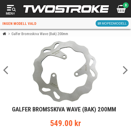
0
MENY
INGEN MODELL VALD
MOPEDMODELL
Galfer Bromsskiva Wave (Bak) 200mm
VÄLJ MOPED
FÖR RÄTT DELAR
VÄLJ
GALFER BROMSSKIVA WAVE (BAK) 200MM
När du valt kommer butiken visa delar för vald moped
och universella produkter.
549.00 kr