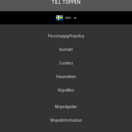
TILL TOPPEN
SEK
Personuppgiftspolicy
Kontakt
Cookies
Varumärken
Köpvillkor
Mopedguider
Mopedinformation