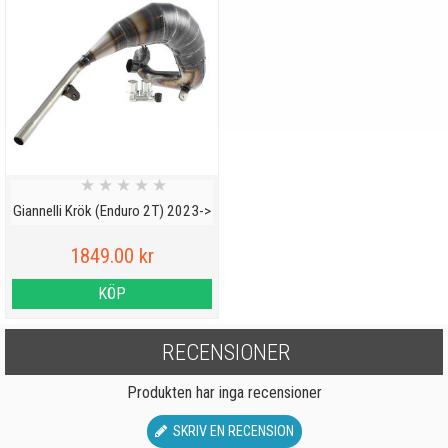
★
★
★
★
★
Giannelli Krök (Enduro 2T) 2023->
1849.00 kr
KÖP
RECENSIONER
Produkten har inga recensioner
SKRIV EN RECENSION