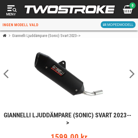
0
MENY
INGEN MODELL VALD
MOPEDMODELL
Giannelli Ljuddämpare (Sonic) Svart 2023-->
VÄLJ MOPED
FÖR RÄTT DELAR
VÄLJ
GIANNELLI LJUDDÄMPARE (SONIC) SVART 2023--
När du valt kommer butiken visa delar för vald moped
>
och universella produkter.
1599.00 kr