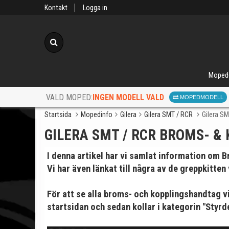
Kontakt
Logga in
Sök
Moped
INGEN MODELL VALD
VALD MOPED:
MOPEDMODELL
Startsida
Mopedinfo
Gilera
Gilera SMT / RCR
Gilera S
GILERA SMT / RCR BROMS- 
I denna artikel har vi samlat information om
Br
Vi har även länkat till några av de greppkitten
När d
För att se alla broms- och kopplingshandtag vi 
startsidan
och sedan kollar i kategorin "Styrde