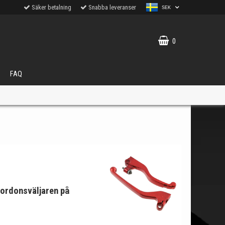
Säker betalning
Snabba leveranser
SEK
0
FAQ
VÄLJ
ukter.
 fordonsväljaren på