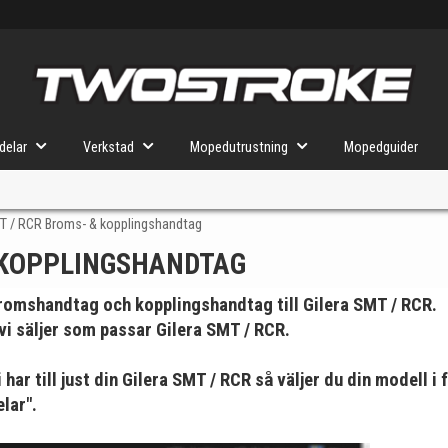
delar
Verkstad
Mopedutrustning
Mopedguider
MT / RCR Broms- & kopplingshandtag
& KOPPLINGSHANDTAG
VÄLJ MOPED
FÖR RÄTT DELAR
omshandtag och kopplingshandtag till Gilera SMT / RCR.
 vi säljer som passar Gilera SMT / RCR.
u valt kommer butiken visa delar för vald moped och universella prod
har till just din Gilera SMT / RCR så väljer du din modell i
lar".