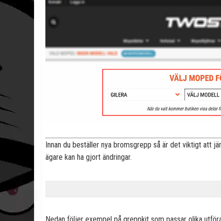
Innan du beställer nya bromsgrepp så är det viktigt att
ägare kan ha gjort ändringar.
Nedan följer exempel på greppkit som passar olika utför