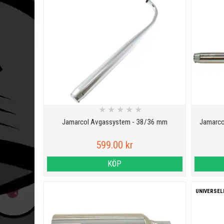
★
★
★
★
★
Jamarcol Avgassystem - 38/36 mm
Jamarco
599.00 kr
KÖP
UNIVERSEL