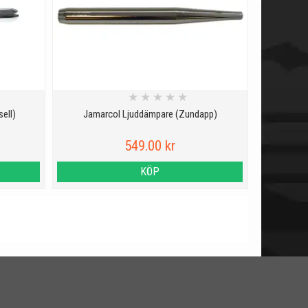
★
★
★
★
★
ell)
Jamarcol Ljuddämpare (Zundapp)
549.00 kr
KÖP