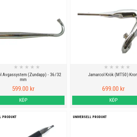
★
★
★
★
★
★
★
★
★
★
l Avgassystem (Zundapp) - 36/32
Jamarcol Krök (MT50) Kro
mm
599.00 kr
699.00 kr
KÖP
KÖP
L PRODUKT
UNIVERSELL PRODUKT