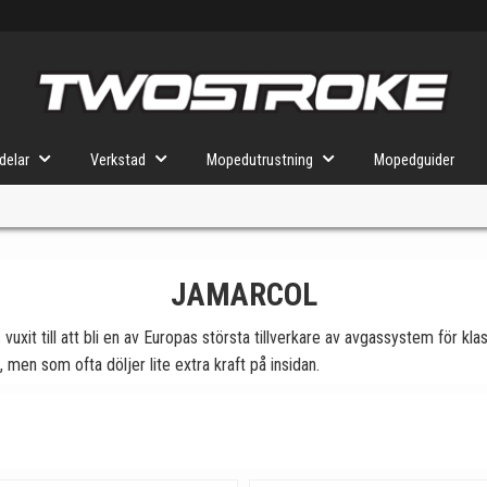
delar
Verkstad
Mopedutrustning
Mopedguider
JAMARCOL
VÄLJ MOPED
FÖR RÄTT DELAR
uxit till att bli en av Europas största tillverkare av avgassystem för
men som ofta döljer lite extra kraft på insidan.
u valt kommer butiken visa delar för vald moped och universella prod