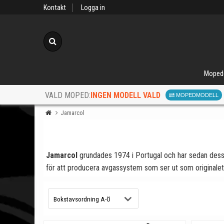
Kontakt
Logga in
Sök
Moped
INGEN MODELL VALD
VALD MOPED:
MOPEDMODELL
Jamarcol
Jamarcol
grundades 1974 i Portugal och har sedan dess v
för att producera avgassystem som ser ut som originalet, 
När d