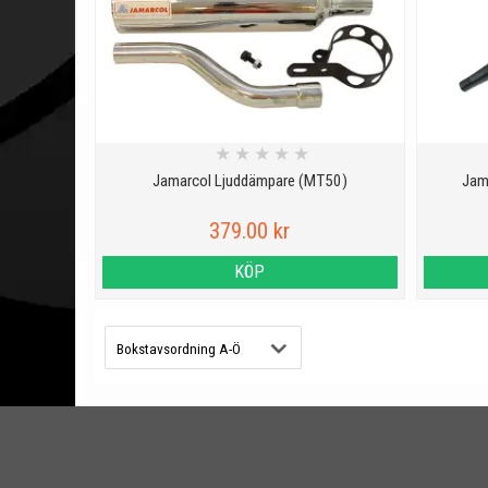
★
★
★
★
★
Jamarcol Ljuddämpare (MT50)
Jam
379.00 kr
KÖP