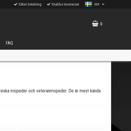
Säker betalning
Snabba leveranser
SEK
0
FAQ
 klassiska mopeder och veteranmopeder. De är mest kända
VÄLJ
ukter.