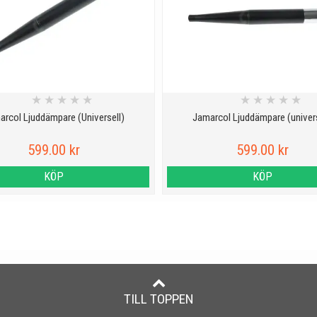
★
★
★
★
★
★
★
★
★
★
arcol Ljuddämpare (Universell)
Jamarcol Ljuddämpare (univers
599.00 kr
599.00 kr
KÖP
KÖP
TILL TOPPEN