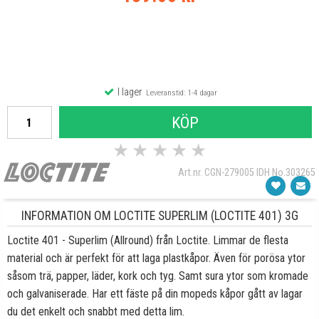
I lager
Leveranstid: 1-4 dagar
KÖP
★
★
★
★
★
Art.nr. CGN-279005 IDH No.303265
INFORMATION OM LOCTITE SUPERLIM (LOCTITE 401) 3G
Loctite 401 - Superlim (Allround) från Loctite. Limmar de flesta
material och är perfekt för att laga plastkåpor. Även för porösa ytor
såsom trä, papper, läder, kork och tyg. Samt sura ytor som kromade
och galvaniserade. Har ett fäste på din mopeds kåpor gått av lagar
du det enkelt och snabbt med detta lim.