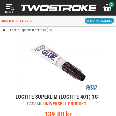
0
MENY
INGEN MODELL VALD
MOPEDMODELL
Loctite Superlim (Loctite 401) 3g
VÄLJ MOPED
FÖR RÄTT DELAR
VÄLJ
LOCTITE SUPERLIM (LOCTITE 401) 3G
När du valt kommer butiken visa delar för vald moped
PASSAR:
och universella produkter.
UNIVERSELL PRODUKT
139.00 kr