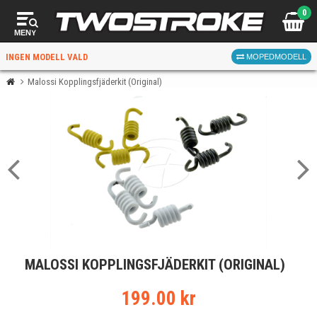
0
MENY
INGEN MODELL VALD
MOPEDMODELL
Malossi Kopplingsfjäderkit (Original)
VÄLJ MOPED
FÖR RÄTT DELAR
VÄLJ
MALOSSI KOPPLINGSFJÄDERKIT (ORIGINAL)
När du valt kommer butiken visa delar för vald moped
och universella produkter.
199.00 kr