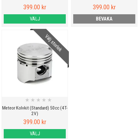
399.00 kr
399.00 kr
VÄLJ
BEVAKA
Välj storlek
★
★
★
★
★
Meteor Kolvkit (Standard) 50cc (4T-
2V)
399.00 kr
VÄLJ