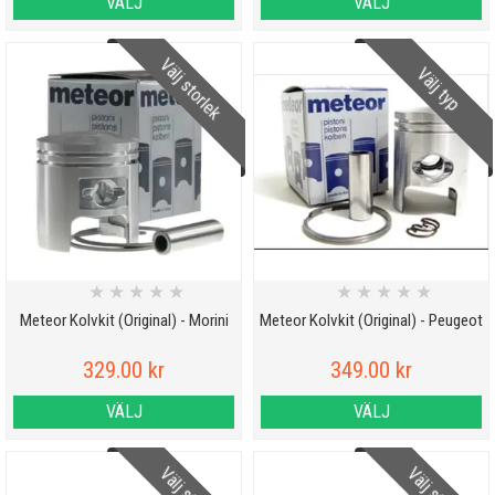
VÄLJ
VÄLJ
Välj storlek
Välj typ
★
★
★
★
★
★
★
★
★
★
Meteor Kolvkit (Original) - Morini
Meteor Kolvkit (Original) - Peugeot
329.00 kr
349.00 kr
VÄLJ
VÄLJ