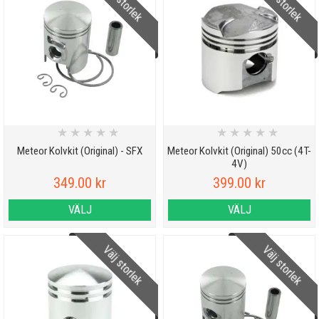
Välj storlek
Välj storlek
★
★
★
★
★
★
★
★
★
★
Meteor Kolvkit (Original) - SFX
Meteor Kolvkit (Original) 50cc (4T-
4V)
349.00 kr
399.00 kr
VÄLJ
VÄLJ
Välj storlek
Välj storlek