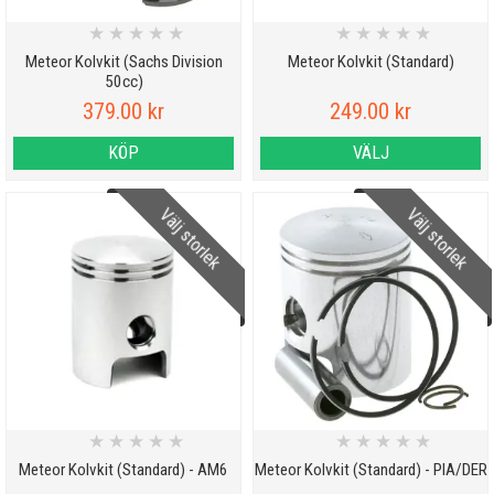
★
★
★
★
★
★
★
★
★
★
Meteor Kolvkit (Sachs Division
Meteor Kolvkit (Standard)
50cc)
379.00 kr
249.00 kr
KÖP
VÄLJ
Välj storlek
Välj storlek
★
★
★
★
★
★
★
★
★
★
Meteor Kolvkit (Standard) - AM6
Meteor Kolvkit (Standard) - PIA/DER