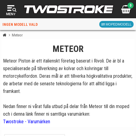
0
MENY
INGEN MODELL VALD
MOPEDMODELL
Meteor
METEOR
VÄLJ MOPED
FÖR RÄTT DELAR
Meteor Piston är ett italienskt företag baserat i Rivoli. De är bl a
specialiserade på tillverkning av kolvar och kolvringar till
motorcykelfordon. Deras mål är att tillverka högkvalitativa produkter,
de arbetar med de senaste teknologierna för att alltid ligga i
framkant.
VÄLJ
Nedan finner ni vårat fulla utbud på delar från Meteor till din moped
och i denna länk finner ni samtliga varumärken:
När du valt kommer butiken visa delar för vald moped
Twostroke - Varumärken
och universella produkter.