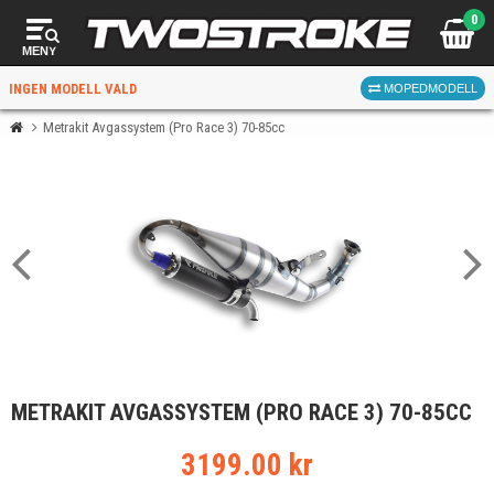
0
MENY
INGEN MODELL VALD
MOPEDMODELL
Metrakit Avgassystem (Pro Race 3) 70-85cc
VÄLJ MOPED
FÖR RÄTT DELAR
VÄLJ
METRAKIT AVGASSYSTEM (PRO RACE 3) 70-85CC
När du valt kommer butiken visa delar för vald moped
och universella produkter.
3199.00 kr