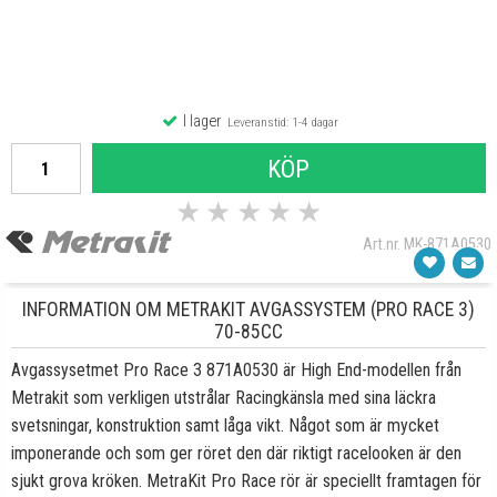
I lager
Leveranstid: 1-4 dagar
KÖP
★
★
★
★
★
Art.nr. MK-871A0530
INFORMATION OM METRAKIT AVGASSYSTEM (PRO RACE 3)
70-85CC
Avgassysetmet Pro Race 3 871A0530 är High End-modellen från
Metrakit som verkligen utstrålar Racingkänsla med sina läckra
svetsningar, konstruktion samt låga vikt. Något som är mycket
imponerande och som ger röret den där riktigt racelooken är den
sjukt grova kröken. MetraKit Pro Race rör är speciellt framtagen för