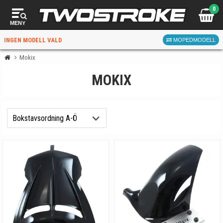
0
MENY
INGEN MODELL VALD
MOPEDMODELL
Mokix
MOKIX
VÄLJ MOPED
FÖR RÄTT DELAR
VÄLJ
När du valt kommer butiken visa delar för vald moped
och universella produkter.