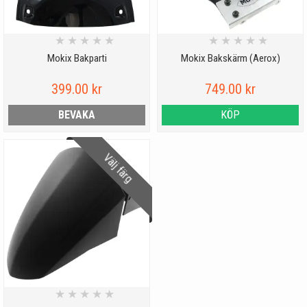
★
★
★
★
★
★
★
★
★
★
Mokix Bakparti
Mokix Bakskärm (Aerox)
399.00 kr
749.00 kr
BEVAKA
KÖP
Välj färg
★
★
★
★
★