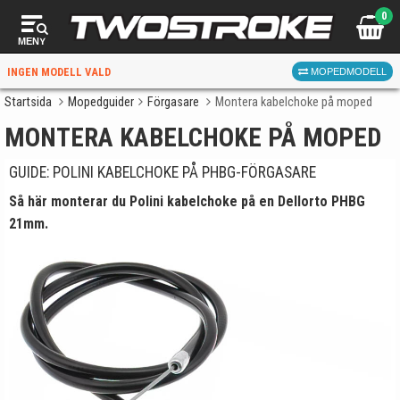
0
MENY
INGEN MODELL VALD
MOPEDMODELL
Startsida
Mopedguider
Förgasare
Montera kabelchoke på moped
MONTERA KABELCHOKE PÅ MOPED
VÄLJ MOPED
FÖR RÄTT DELAR
GUIDE: POLINI KABELCHOKE PÅ PHBG-FÖRGASARE
Så här monterar du Polini kabelchoke på en Dellorto PHBG
21mm.
VÄLJ
När du valt kommer butiken visa delar för vald moped
och universella produkter.