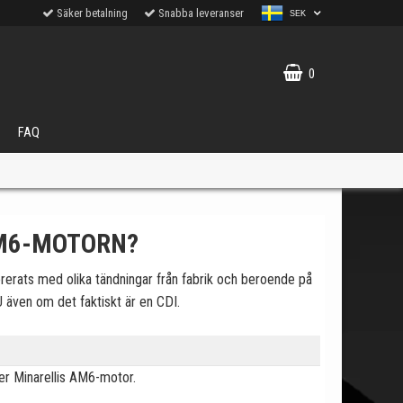
Säker betalning
Snabba leveranser
SEK
0
FAQ
AM6-MOTORN?
ererats med olika tändningar från fabrik och beroende på
VÄLJ
U även om det faktiskt är en CDI.
ukter.
r Minarellis AM6-motor.