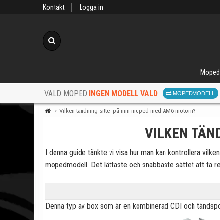
Kontakt
Logga in
Sök
Moped
INGEN MODELL VALD
VALD MOPED:
MOPEDMODELL
Vilken tändning sitter på min moped med AM6-motorn?
VILKEN TÄN
I denna guide tänkte vi visa hur man kan kontrollera vil
mopedmodell. Det lättaste och snabbaste sättet att ta red
När d
Denna typ av box som är en kombinerad CDI och tändspol