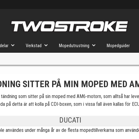
delar
Verkstad
Mopedutrustning
Mopedguider
DNING SITTER PÅ MIN MOPED MED 
VÄLJ MOPED
FÖR RÄTT DELAR
ken tändning som sitter på sin moped med AM6-motorn, som alltså har lev
a på detta är att kolla på CDI-boxen, som i vissa fall även kallas för EC
u valt kommer butiken visa delar för vald moped och universella prod
DUCATI
e användes under många år av de flesta mopedtillverkarna som använde