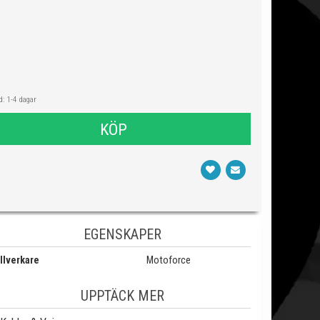
: 1-4 dagar
KÖP
EGENSKAPER
llverkare
Motoforce
UPPTÄCK MER