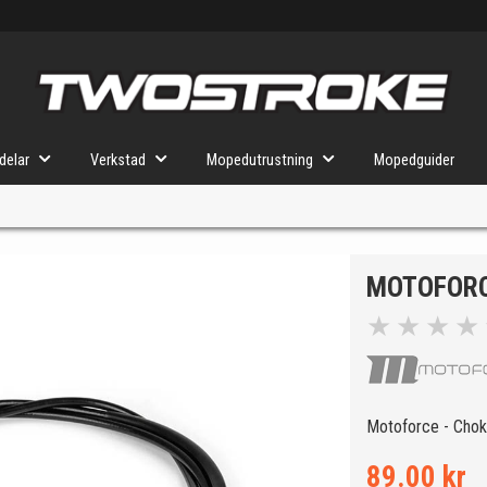
delar
Verkstad
Mopedutrustning
Mopedguider
MOTOFORC
VÄLJ MOPED
FÖR RÄTT DELAR
★
★
★
★
u valt kommer butiken visa delar för vald moped och universella prod
Motoforce - Chok
89.00 kr