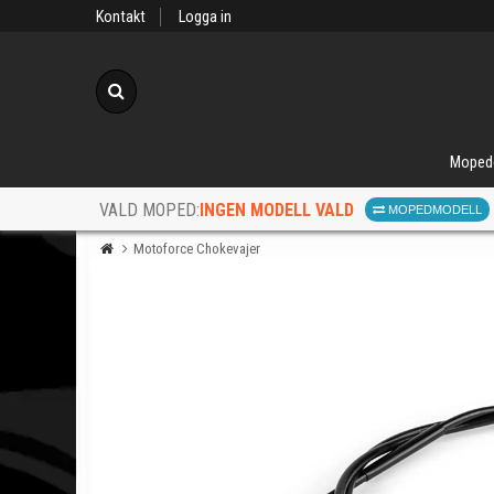
Kontakt
Logga in
Sök
Moped
INGEN MODELL VALD
VALD MOPED:
MOPEDMODELL
Motoforce Chokevajer
När d