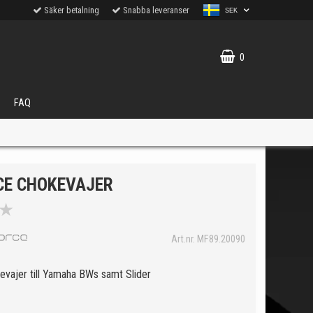
Säker betalning
Snabba leveranser
SEK
0
FAQ
E CHOKEVAJER
★
VÄLJ
Art.nr. MF89.20090
ukter.
evajer till Yamaha BWs samt Slider