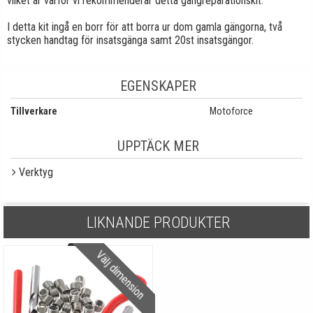
vilket är varför vi rekommenderar detta gängreparationskit.
I detta kit ingå en borr för att borra ur dom gamla gängorna, två
stycken handtag för insatsgänga samt 20st insatsgängor.
EGENSKAPER
Tillverkare
Motoforce
UPPTÄCK MER
Verktyg
LIKNANDE PRODUKTER
Välj dimension