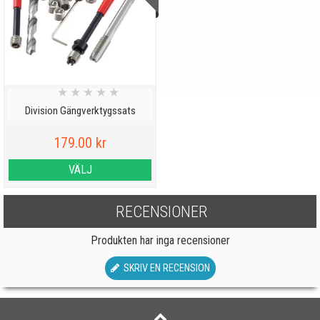
★
★
★
★
★
Division Gängverktygssats
179.00 kr
VÄLJ
RECENSIONER
Produkten har inga recensioner
SKRIV EN RECENSION