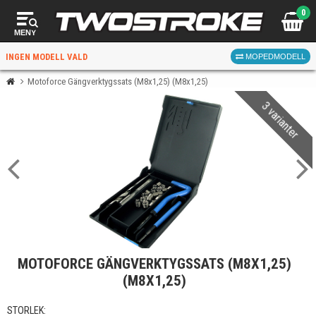
0
MENY
INGEN MODELL VALD
MOPEDMODELL
Motoforce Gängverktygssats (M8x1,25) (M8x1,25)
3 varianter
VÄLJ MOPED
FÖR RÄTT DELAR
VÄLJ
MOTOFORCE GÄNGVERKTYGSSATS (M8X1,25)
När du valt kommer butiken visa delar för vald moped
(M8X1,25)
och universella produkter.
STORLEK: