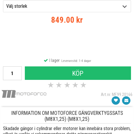
849.00 kr
I lager
Leveranstid: 1-4 dagar
KÖP
★
★
★
★
★
Art.nr. MF99.20166
INFORMATION OM MOTOFORCE GÄNGVERKTYGSSATS
(M8X1,25) (M8X1,25)
Skadade gängor i cylindrar eller motorer kan innebära stora problem,