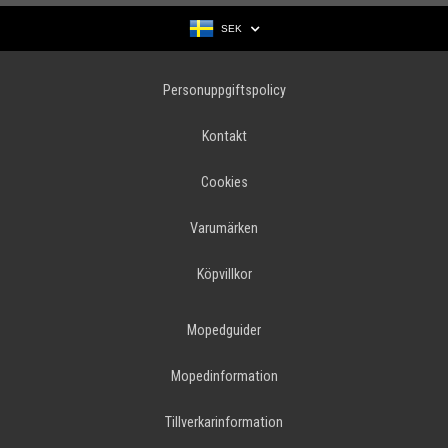
SEK
Personuppgiftspolicy
Kontakt
Cookies
Varumärken
Köpvillkor
Mopedguider
Mopedinformation
Tillverkarinformation