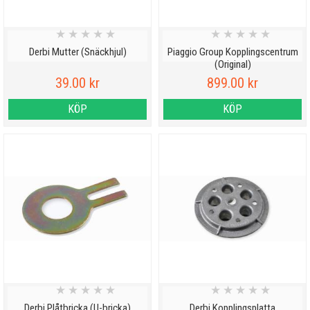
★
★
★
★
★
★
★
★
★
★
Derbi Mutter (Snäckhjul)
Piaggio Group Kopplingscentrum
(Original)
39.00 kr
899.00 kr
KÖP
KÖP
★
★
★
★
★
★
★
★
★
★
Derbi Plåtbricka (U-bricka)
Derbi Kopplingsplatta