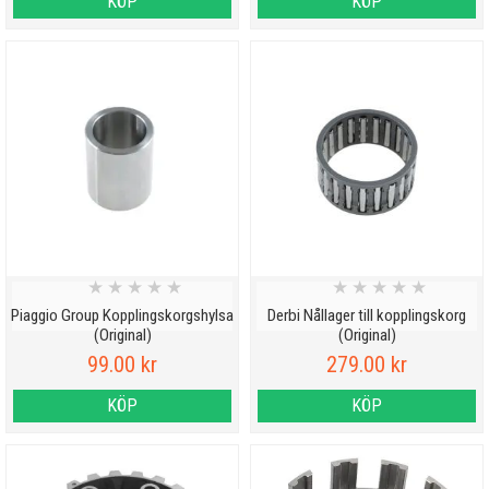
KÖP
KÖP
★
★
★
★
★
★
★
★
★
★
Piaggio Group Kopplingskorgshylsa
Derbi Nållager till kopplingskorg
(Original)
(Original)
99.00 kr
279.00 kr
KÖP
KÖP