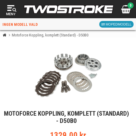
0
MENY
INGEN MODELL VALD
MOPEDMODELL
Motoforce Koppling, komplett (Standard) - D50B0
VÄLJ MOPED
FÖR RÄTT DELAR
VÄLJ
MOTOFORCE KOPPLING, KOMPLETT (STANDARD)
När du valt kommer butiken visa delar för vald moped
- D50B0
och universella produkter.
1329.00 kr