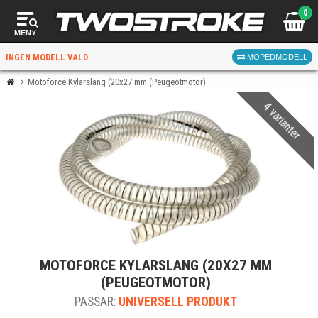
0
MENY
INGEN MODELL VALD
MOPEDMODELL
Motoforce Kylarslang (20x27 mm (Peugeotmotor)
4 varianter
VÄLJ MOPED
FÖR RÄTT DELAR
VÄLJ
MOTOFORCE KYLARSLANG (20X27 MM
När du valt kommer butiken visa delar för vald moped
(PEUGEOTMOTOR)
och universella produkter.
PASSAR:
UNIVERSELL PRODUKT