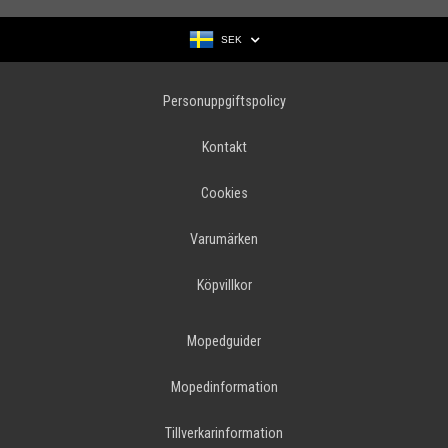
SEK
Personuppgiftspolicy
Kontakt
Cookies
Varumärken
Köpvillkor
Mopedguider
Mopedinformation
Tillverkarinformation