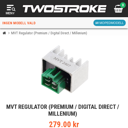
0
MENY
INGEN MODELL VALD
MOPEDMODELL
MVT Regulator (Premium / Digital Direct / Millenium)
VÄLJ MOPED
FÖR RÄTT DELAR
VÄLJ
MVT REGULATOR (PREMIUM / DIGITAL DIRECT /
När du valt kommer butiken visa delar för vald moped
MILLENIUM)
och universella produkter.
279.00 kr