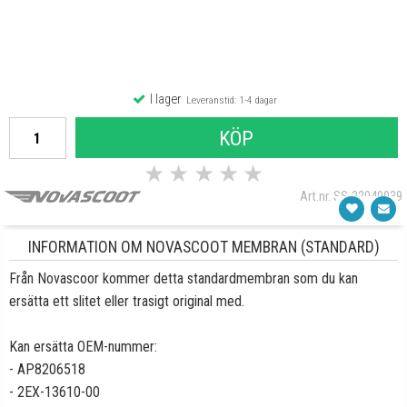
I lager
Leveranstid: 1-4 dagar
KÖP
★
★
★
★
★
Art.nr. SS-22040039
INFORMATION OM NOVASCOOT MEMBRAN (STANDARD)
Från Novascoor kommer detta standardmembran som du kan
ersätta ett slitet eller trasigt original med.
Kan ersätta OEM-nummer:
- AP8206518
- 2EX-13610-00