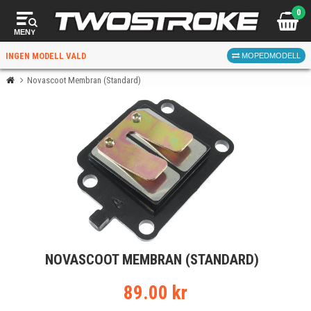
0
MENY
INGEN MODELL VALD
MOPEDMODELL
Novascoot Membran (Standard)
VÄLJ MOPED
FÖR RÄTT DELAR
VÄLJ
NOVASCOOT MEMBRAN (STANDARD)
När du valt kommer butiken visa delar för vald moped
och universella produkter.
89.00 kr