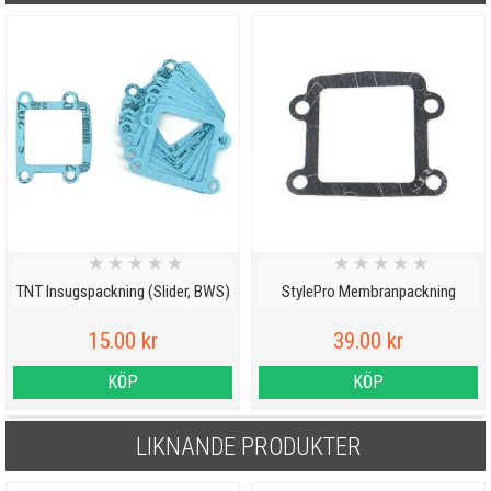
★
★
★
★
★
★
★
★
★
★
TNT Insugspackning (Slider, BWS)
StylePro Membranpackning
15.00 kr
39.00 kr
KÖP
KÖP
LIKNANDE PRODUKTER