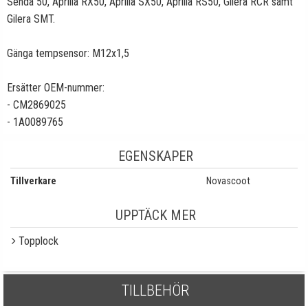
Senda 50, Aprilia RX50, Aprilia SX50, Aprilia RS50, Gilera RCR samt
Gilera SMT.
Gänga tempsensor: M12x1,5
Ersätter OEM-nummer:
- CM2869025
- 1A0089765
EGENSKAPER
Tillverkare
Novascoot
UPPTÄCK MER
Topplock
TILLBEHÖR