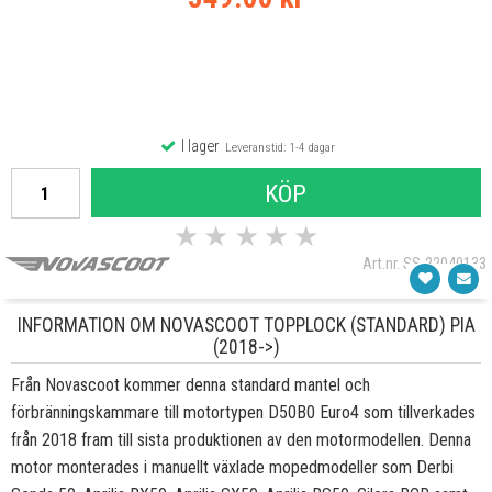
I lager
Leveranstid: 1-4 dagar
KÖP
★
★
★
★
★
Art.nr. SS-22040133
INFORMATION OM NOVASCOOT TOPPLOCK (STANDARD) PIA
(2018->)
Från Novascoot kommer denna standard mantel och
förbränningskammare till motortypen D50B0 Euro4 som tillverkades
från 2018 fram till sista produktionen av den motormodellen. Denna
motor monterades i manuellt växlade mopedmodeller som Derbi