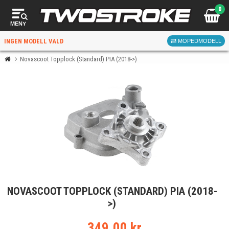
0
MENY
INGEN MODELL VALD
MOPEDMODELL
Novascoot Topplock (Standard) PIA (2018->)
VÄLJ MOPED
FÖR RÄTT DELAR
VÄLJ
NOVASCOOT TOPPLOCK (STANDARD) PIA (2018-
När du valt kommer butiken visa delar för vald moped
>)
och universella produkter.
349.00 kr