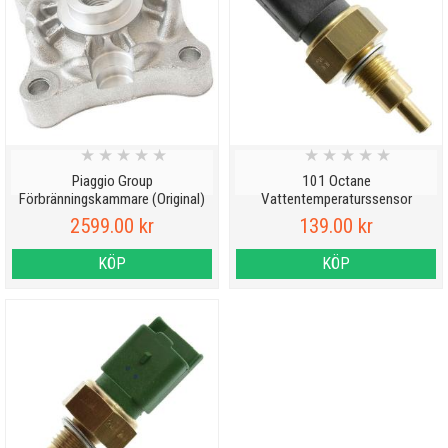
★
★
★
★
★
★
★
★
★
★
Piaggio Group
101 Octane
Förbränningskammare (Original)
Vattentemperaturssensor
(Standard)
2599.00 kr
139.00 kr
KÖP
KÖP