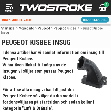
0
MENY
INGEN MODELL VALD
MOPEDMODELL
Startsida
Mopedinfo
Peugeot
Peugeot Kisbee
Peugeot Kisbee
Insug
VÄLJ MOPED
FÖR RÄTT DELAR
PEUGEOT KISBEE INSUG
I denna artikel har vi samlat information om
insug till
Peugeot Kisbee.
Vi har även länkat till några av de
insugen vi säljer som passar Peugeot
Kisbee.
VÄLJ
För att se alla insug vi har till just din
När du valt kommer butiken visa delar för vald moped
Peugeot Kisbee så väljer du din modell i
och universella produkter.
fordonsväljaren på
startsidan
och sedan kollar i
kategorin "Luft & Bränsle".