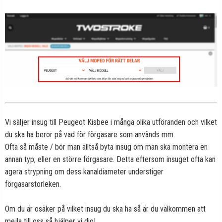
Vi säljer insug till Peugeot Kisbee i många olika utföranden och vilket
du ska ha beror på vad för förgasare som används mm.
Ofta så måste / bör man alltså byta insug om man ska montera en
annan typ, eller en större förgasare. Detta eftersom insuget ofta kan
agera strypning om dess kanaldiameter understiger
förgasarstorleken.
Om du är osäker på vilket insug du ska ha så är du välkommen att
mejla till oss så hjälper vi dig!