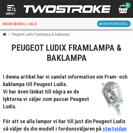
0
MENY
INGEN MODELL VALD
MOPEDMODELL
Peugeot Ludix Framlampa & baklampa
PEUGEOT LUDIX FRAMLAMPA &
VÄLJ MOPED
FÖR RÄTT DELAR
BAKLAMPA
I denna artikel har vi samlat information om
Fram- och
baklampa till Peugeot Ludix.
Vi har även länkat till några av de
lyktorna vi säljer som passar Peugeot
VÄLJ
Ludix.
När du valt kommer butiken visa delar för vald moped
och universella produkter.
För att se alla lampor vi har till just din Peugeot Ludix
så väljer du din modell i fordonsväljaren på
startsidan