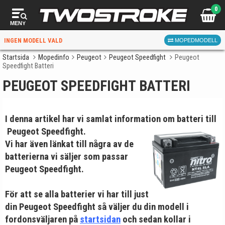
0
MENY
INGEN MODELL VALD
MOPEDMODELL
Startsida
Mopedinfo
Peugeot
Peugeot Speedfight
Peugeot
Speedfight Batteri
VÄLJ MOPED
FÖR RÄTT DELAR
PEUGEOT SPEEDFIGHT BATTERI
I denna artikel har vi samlat information om batteri till
Peugeot Speedfight.
Vi har även länkat till några av de
batterierna vi säljer som passar
Peugeot Speedfight.
VÄLJ
När du valt kommer butiken visa delar för vald moped
För att se alla batterier vi har till just
och universella produkter.
din Peugeot Speedfight så väljer du din modell i
fordonsväljaren på
startsidan
och sedan kollar i