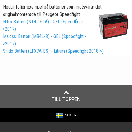
Nedan följer exempel på batterier som motsvarar det
originalmonterade
till Peugeot Speedfight:
Nitro Batteri (NT4L SLA) - GEL (Speedfight -
>2017)
Malossi Batteri (MB4L-B) - GEL (Speedfight -
>2017)
Shido Batteri (LTX7A-BS) - Litium (Speedfight 2018->)
TILL TOPPEN
SEK