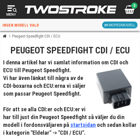
0
MENY
INGEN MODELL VALD
MOPEDMODELL
Peugeot Speedfight CDI / ECU
PEUGEOT SPEEDFIGHT CDI / ECU
VÄLJ MOPED
FÖR RÄTT DELAR
I denna artikel har vi samlat information om
CDI och
ECU
till Peugeot Speedfight
.
Vi har även länkat till några av de
CDI-boxarna och ECU:erna vi säljer
som passar Peugeot Speedfight.
VÄLJ
För att se alla CDI:er och ECU:er vi
har till just din Peugeot Speedfight så väljer du din
När du valt kommer butiken visa delar för vald moped
modell i fordonsväljaren på
startsidan
och sedan kollar
och universella produkter.
i kategorin "Eldelar" -> "CDI / ECU".