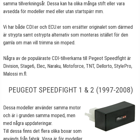
samma tillverkningsår. Dessa kan ha olika många stift eller vara
avsedda för modeller med eller utan startspärr mm.
Vi har både CDI:er och ECU:er som ersätter originalet som därmed
är strypta samt ostrypta alternativ som monteras istället för den
gamla om man vill trimma sin moped.
Några av de populäraste CDI-tillverkarna till Pegeot Speedfight är
Division, Stage6, Elec, Naraku, Motoforce, TNT, Dellorto, StylePro,
Malossi m.fl.
PEUGEOT SPEEDFIGHT 1 & 2 (1997-2008)
Dessa modeller använder samma motor
och är i grunden samma moped, men
med några uppdateringar.
Till dessa finns det flera olika boxar som
används från fabrik. Vissa är för modeller