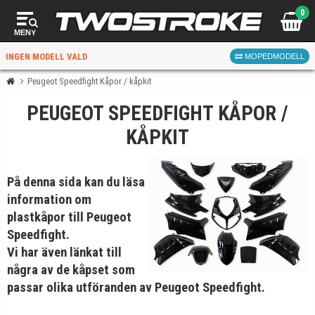
0
MENY
INGEN MODELL VALD
MOPEDMODELL
Peugeot Speedfight Kåpor / kåpkit
PEUGEOT SPEEDFIGHT KÅPOR /
VÄLJ MOPED
FÖR RÄTT DELAR
KÅPKIT
På denna sida kan du läsa
information om
plast
kåpor till Peugeot
Speedfight
.
VÄLJ
Vi har även länkat till
När du valt kommer butiken visa delar för vald moped
några av de kåpset som
och universella produkter.
passar olika utföranden av Peugeot Speedfight.