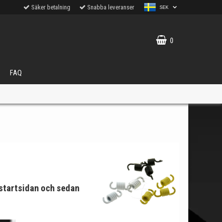
Säker betalning
Snabba leveranser
SEK
0
FAQ
VÄLJ
ukter.
startsidan
och sedan