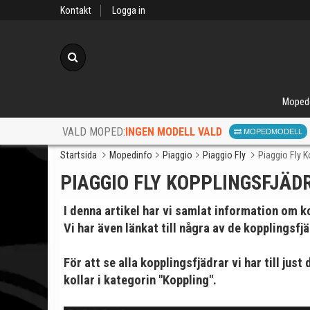
Kontakt
Logga in
Sök
Moped
INGEN MODELL VALD
VALD MOPED:
MOPEDMODELL
Startsida
Mopedinfo
Piaggio
Piaggio Fly
Piaggio Fly K
PIAGGIO FLY KOPPLINGSFJÄD
I denna artikel har vi samlat information om
ko
Vi har även länkat till några av de kopplingsfj
När d
För att se alla kopplingsfjädrar vi har till jus
kollar i kategorin "Koppling".