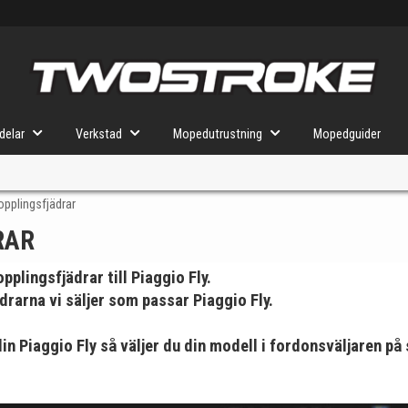
delar
Verkstad
Mopedutrustning
Mopedguider
opplingsfjädrar
RAR
VÄLJ MOPED
FÖR RÄTT DELAR
pplingsfjädrar till Piaggio Fly.
ädrarna vi säljer som passar Piaggio Fly.
u valt kommer butiken visa delar för vald moped och universella prod
t din Piaggio Fly så väljer du din modell i fordonsväljaren på