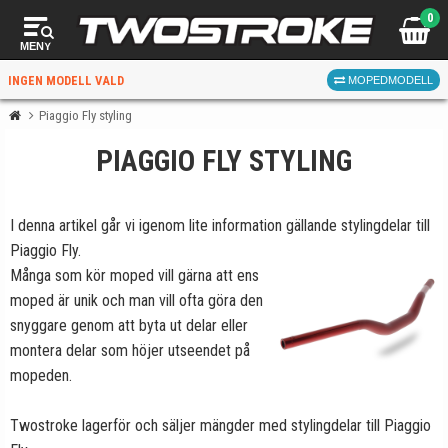
0
MENY
INGEN MODELL VALD
MOPEDMODELL
Piaggio Fly styling
PIAGGIO FLY STYLING
VÄLJ MOPED
FÖR RÄTT DELAR
I denna artikel går vi igenom lite information gällande stylingdelar till
Piaggio Fly.
Många som kör moped vill gärna att ens
moped är unik och man vill ofta göra den
snyggare genom att byta ut delar eller
VÄLJ
montera delar som höjer utseendet på
mopeden.
När du valt kommer butiken visa delar för vald moped
och universella produkter.
Twostroke lagerför och säljer mängder med stylingdelar till Piaggio