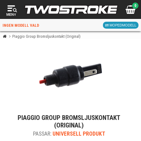
0
MENY
INGEN MODELL VALD
MOPEDMODELL
Piaggio Group Bromsljuskontakt (Original)
VÄLJ MOPED
FÖR RÄTT DELAR
VÄLJ
PIAGGIO GROUP BROMSLJUSKONTAKT
När du valt kommer butiken visa delar för vald moped
(ORIGINAL)
och universella produkter.
PASSAR:
UNIVERSELL PRODUKT