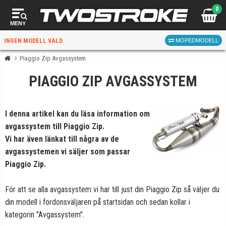
0
MENY
INGEN MODELL VALD
MOPEDMODELL
Piaggio Zip Avgassystem
PIAGGIO ZIP AVGASSYSTEM
VÄLJ MOPED
FÖR RÄTT DELAR
I denna artikel kan du läsa information om
avgassystem till Piaggio Zip.
Vi har även länkat till några av de
avgassystemen vi säljer som passar
Piaggio Zip.
VÄLJ
För att se alla avgassystem vi har till just din Piaggio Zip så väljer du
När du valt kommer butiken visa delar för vald moped
din modell i fordonsväljaren på
och universella produkter.
startsidan
och sedan kollar i
kategorin "Avgassystem".