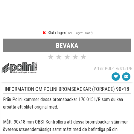
Slut i lager
(Prel. i lager: Okänt)
BEVAKA
★
★
★
★
★
Art.nr. POL-176.0151/R
INFORMATION OM POLINI BROMSBACKAR (FORRACE) 90×18
Från Polini kommer dessa bromsbackar 176.0151/R som du kan
ersätta ett slitet original med.
Mått: 90x18 mm OBS! Kontrollera att dessa bromsbackar stämmer
överens utseendemässigt samt mått med de befintliga på din