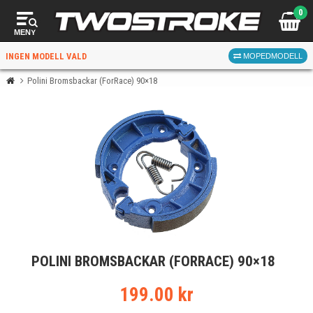
0
MENY
INGEN MODELL VALD
MOPEDMODELL
Polini Bromsbackar (ForRace) 90×18
VÄLJ MOPED
FÖR RÄTT DELAR
VÄLJ
POLINI BROMSBACKAR (FORRACE) 90×18
När du valt kommer butiken visa delar för vald moped
och universella produkter.
199.00 kr