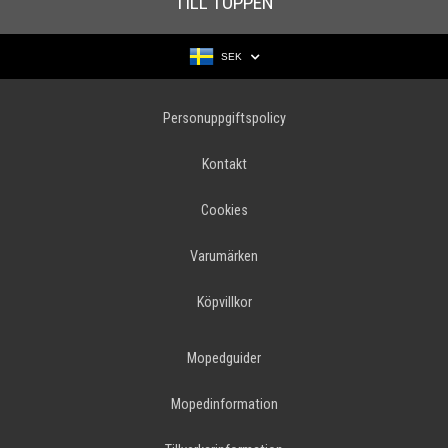
TILL TOPPEN
SEK
Personuppgiftspolicy
Kontakt
Cookies
Varumärken
Köpvillkor
Mopedguider
Mopedinformation