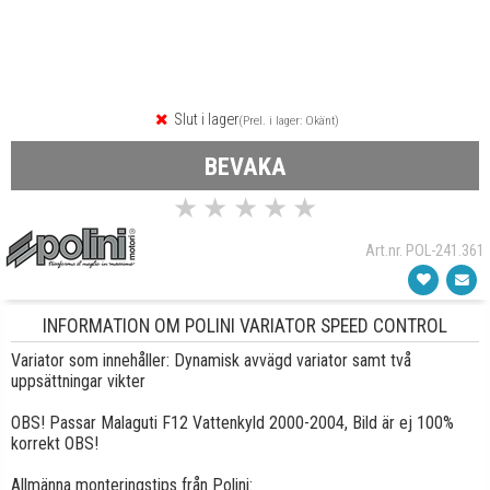
Slut i lager
(Prel. i lager: Okänt)
BEVAKA
★
★
★
★
★
Art.nr. POL-241.361
INFORMATION OM POLINI VARIATOR SPEED CONTROL
Variator som innehåller: Dynamisk avvägd variator samt två
uppsättningar vikter
OBS! Passar Malaguti F12 Vattenkyld 2000-2004, Bild är ej 100%
korrekt OBS!
Allmänna monteringstips från Polini: