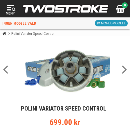
0
MENY
INGEN MODELL VALD
MOPEDMODELL
Polini Variator Speed Control
VÄLJ MOPED
FÖR RÄTT DELAR
VÄLJ
POLINI VARIATOR SPEED CONTROL
När du valt kommer butiken visa delar för vald moped
och universella produkter.
699.00 kr