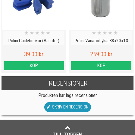
★
★
★
★
★
★
★
★
★
★
Polini Guidebrickor (Variator)
Polini Variatorhylsa 38x20x13
39.00 kr
259.00 kr
KÖP
KÖP
RECENSIONER
Produkten har inga recensioner
SKRIV EN RECENSION
TILL TOPPEN