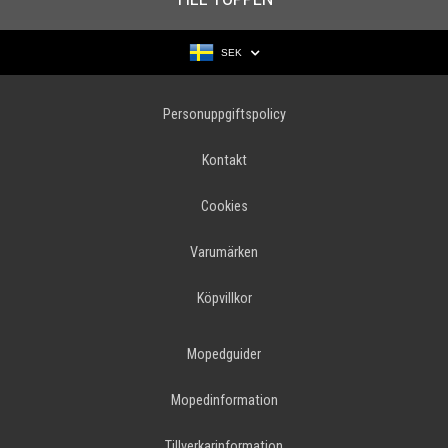
SEK
Personuppgiftspolicy
Kontakt
Cookies
Varumärken
Köpvillkor
Mopedguider
Mopedinformation
Tillverkarinformation