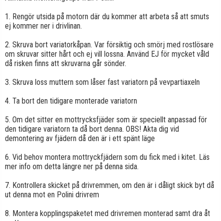
1. Rengör utsida på motorn där du kommer att arbeta så att smuts
ej kommer ner i drivlinan.
2. Skruva bort variatorkåpan. Var försiktig och smörj med rostlösare
om skruvar sitter hårt och ej vill lossna. Använd EJ för mycket våld
då risken finns att skruvarna går sönder.
3. Skruva loss muttern som låser fast variatorn på vevpartiaxeln
4. Ta bort den tidigare monterade variatorn
5. Om det sitter en mottrycksfjäder som är speciellt anpassad för
den tidigare variatorn ta då bort denna. OBS! Akta dig vid
demontering av fjädern då den är i ett spänt läge
6. Vid behov montera mottryckfjädern som du fick med i kitet. Läs
mer info om detta längre ner på denna sida.
7. Kontrollera skicket på drivremmen, om den är i dåligt skick byt då
ut denna mot en Polini drivrem
8. Montera kopplingspaketet med drivremen monterad samt dra åt