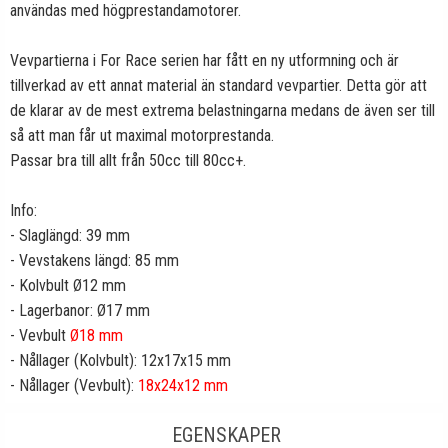
användas med högprestandamotorer.
Vevpartierna i For Race serien har fått en ny utformning och är
tillverkad av ett annat material än standard vevpartier. Detta gör att
de klarar av de mest extrema belastningarna medans de även ser till
så att man får ut maximal motorprestanda.
Passar bra till allt från 50cc till 80cc+.
Info:
- Slaglängd: 39 mm
- Vevstakens längd: 85 mm
- Kolvbult Ø12 mm
- Lagerbanor: Ø17 mm
- Vevbult
Ø18 mm
- Nållager (Kolvbult): 12x17x15 mm
- Nållager (Vevbult):
18x24x12 mm
EGENSKAPER