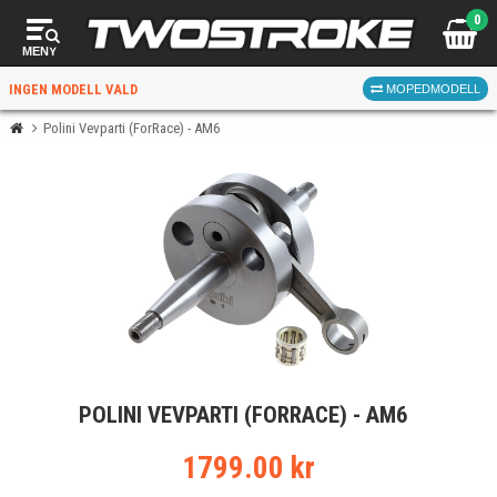
0
MENY
INGEN MODELL VALD
MOPEDMODELL
Polini Vevparti (ForRace) - AM6
VÄLJ MOPED
FÖR RÄTT DELAR
VÄLJ
POLINI VEVPARTI (FORRACE) - AM6
När du valt kommer butiken visa delar för vald moped
och universella produkter.
1799.00 kr