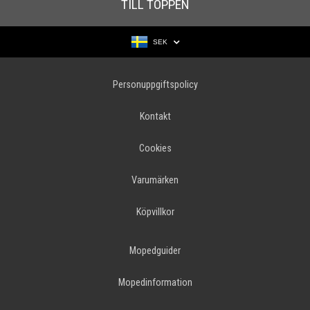
TILL TOPPEN
SEK
Personuppgiftspolicy
Kontakt
Cookies
Varumärken
Köpvillkor
Mopedguider
Mopedinformation