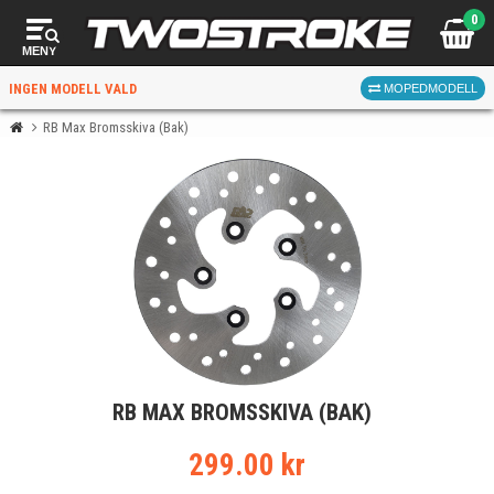
0
MENY
INGEN MODELL VALD
MOPEDMODELL
RB Max Bromsskiva (Bak)
VÄLJ MOPED
FÖR RÄTT DELAR
VÄLJ
RB MAX BROMSSKIVA (BAK)
När du valt kommer butiken visa delar för vald moped
och universella produkter.
299.00 kr