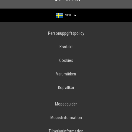
SEK
Personuppgiftspolicy
Kontakt
Cookies
Varumärken
Köpvillkor
Mopedguider
Mopedinformation
Tillverkarinformation