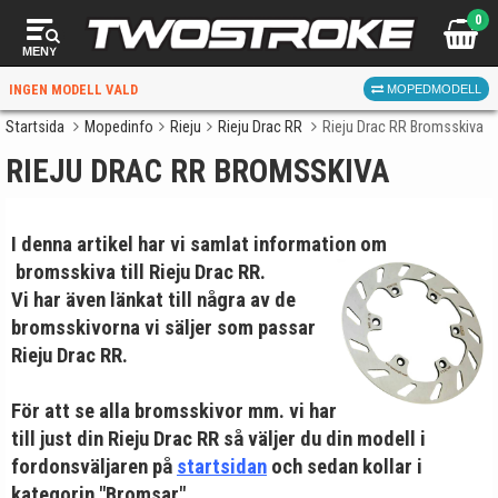
0
MENY
INGEN MODELL VALD
MOPEDMODELL
Startsida
Mopedinfo
Rieju
Rieju Drac RR
Rieju Drac RR Bromsskiva
RIEJU DRAC RR BROMSSKIVA
VÄLJ MOPED
FÖR RÄTT DELAR
I denna artikel har vi samlat information om
bromsskiva till Rieju Drac RR.
Vi har även länkat till några av de
bromsskivorna vi säljer som passar
Rieju Drac RR.
VÄLJ
För att se alla bromsskivor mm. vi har
När du valt kommer butiken visa delar för vald moped
till just din Rieju Drac RR så väljer du din modell i
och universella produkter.
fordonsväljaren på
startsidan
och sedan kollar i
kategorin "Bromsar".