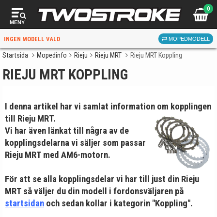
0
MENY
INGEN MODELL VALD
MOPEDMODELL
Startsida
Mopedinfo
Rieju
Rieju MRT
Rieju MRT Koppling
RIEJU MRT KOPPLING
VÄLJ MOPED
FÖR RÄTT DELAR
I denna artikel har vi samlat information om kopplingen
till
Rieju MRT.
Vi har även länkat till några av de
kopplingsdelarna vi säljer som passar
Rieju MRT med AM6-motorn.
VÄLJ
För att se alla kopplingsdelar vi har till just din Rieju
När du valt kommer butiken visa delar för vald moped
MRT så väljer du din modell i fordonsväljaren på
och universella produkter.
startsidan
och sedan kollar i kategorin "Koppling".